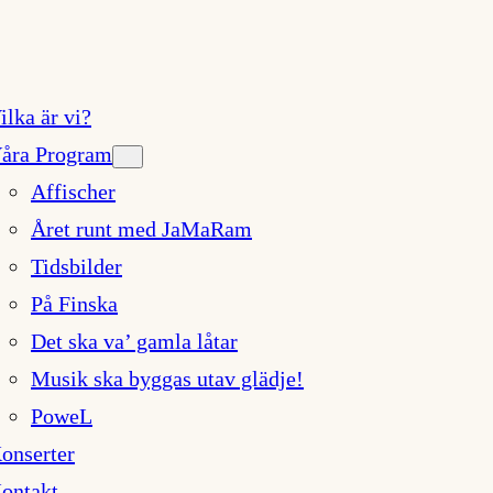
ilka är vi?
åra Program
Affischer
Året runt med JaMaRam
Tidsbilder
På Finska
Det ska va’ gamla låtar
Musik ska byggas utav glädje!
PoweL
onserter
ontakt