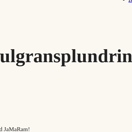
ulgransplundri
 med JaMaRam!